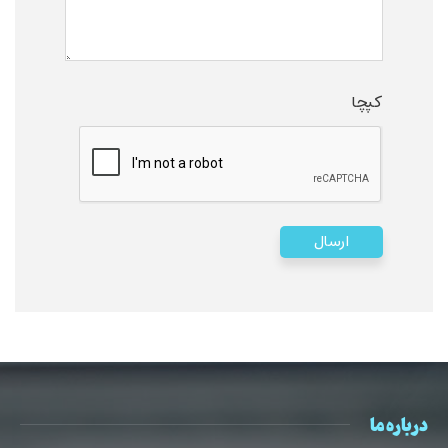
کپچا
درباره ما