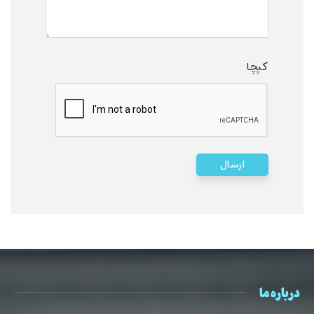
کپچا
درباره ما