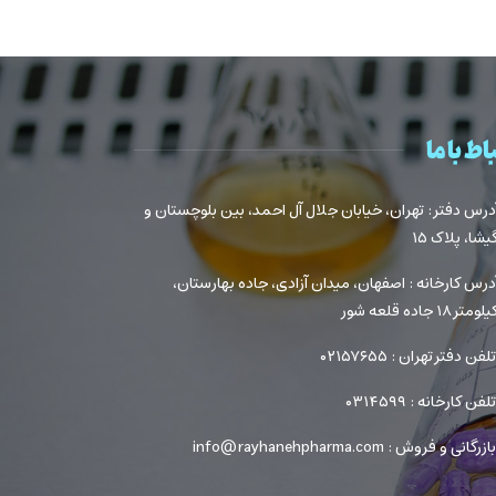
اط با ما
درس دفتر : تهران، خیابان جلال آل احمد، بین بلوچستان و
یشا، پلاک ۱۵
درس کارخانه : اصفهان، میدان آزادی، جاده بهارستان،
لومتر ۱۸ جاده قلعه شور
لفن دفتر تهران : ۰۲۱۵۷۶۵۵
لفن کارخانه : ۰۳۱۴۵۹۹
ازرگانی و فروش : info@rayhanehpharma.com