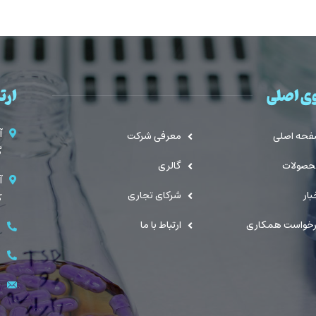
ی اصلی
ارتب
آ
حه اصلی
معرفی شرکت
گ
صولات
گالری
آ
بار
شرکای تجاری
کی
خواست همکاری
ارتباط با ما
ت
ت
ب