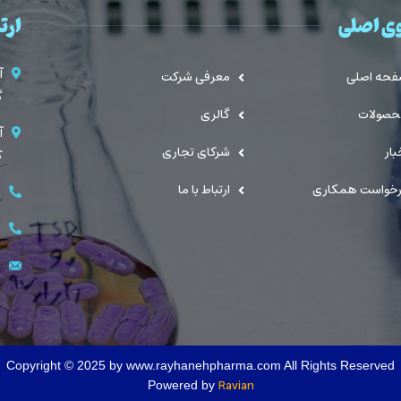
ی اصلی
ارتب
آ
حه اصلی
معرفی شرکت
گ
صولات
گالری
آ
بار
شرکای تجاری
کی
خواست همکاری
ارتباط با ما
ت
ت
ب
Copyright © 2025 by www.rayhanehpharma.com All Rights Reserved
Ravian
Powered by