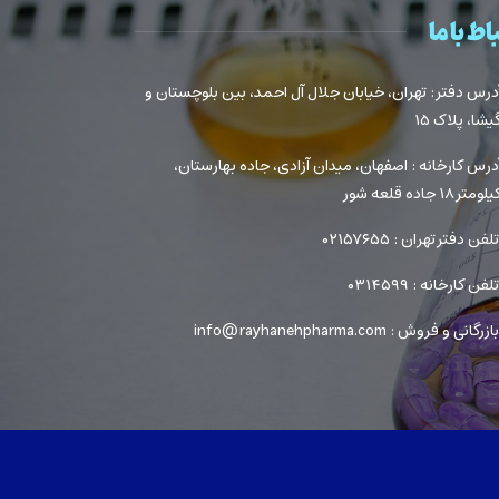
اط با ما
درس دفتر : تهران، خیابان جلال آل احمد، بین بلوچستان و
یشا، پلاک ۱۵
درس کارخانه : اصفهان، میدان آزادی، جاده بهارستان،
لومتر ۱۸ جاده قلعه شور
لفن دفتر تهران : ۰۲۱۵۷۶۵۵
لفن کارخانه : ۰۳۱۴۵۹۹
ازرگانی و فروش : info@rayhanehpharma.com