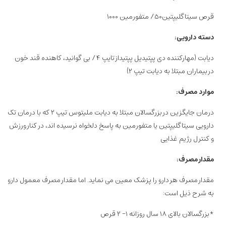
قرص سیتاگلیپتین۵۰/ متفورمین ۱۰۰۰
دسته‌ دارویی:
دیابت (مهارکننده دی پپتیدیل پپتیداز تایپ ۴/ بی گوانید، کاهنده قند خون
در بیماران مبتلا به دیابت تیپ ۲)
موارد مصرف:
درمان جایگزین در بزرگسالان مبتلا به دیابت ملیتوس تیپ ۲ که با درمان تک
دارویی سیتاگلیپتین یا متفورمین به پاسخ دلخواه نرسیده اند، در کنار ورزش
و کنترل رژیم غذایی
مقدار مصرف:
مقدار مصرف هر دارو را پزشک معین می نماید. اما مقدار مصرف معمول دارو
به شرح ذیل است:
*بزرگسالان بالای ۱۸ سال روزانه ۱- ۲ قرص