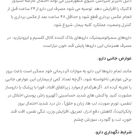
دلیل تاثیر بر کلیرانس کلیوی متفورمین می تواند احتمال عارضه اسیدوز
لاکتیک را افزایش دهد. توصیه می شود مصرف این دارو از ۲۴ ساعت قبل از
انجام عکس برداری قطع شود و حداقل ۴۸ ساعت بعد از عکس برداری با
کنترل وضعیت عملکرد کلیه بیمار، شروع شود.
داروهای سمپاتومیمتیک، داروهای بلاک کننده کانال کلسیم و ایزونیازید: در
مصرف همزمان این داروها پایش قند خون نیاز است.
عوارض جانبی دارو:
مانند تمام داروها این دارو به موازات اثر درمانی خود ممکن است باعث بروز
برخی عوارض ناخواسته شود، اگرچه تعداد کمی از بیماران این عوارض جانبی
را تجربه کرده اند. اگر هرکدام از موارد زیر اتفاق افتاد، فورا با پزشک یا داروساز
مشورت کنید. واکنش های شدید حساسیتی (کهیر و راش پوستی اختلال در
تنفس، تورم صورت، لب ها، زبان و حلق) ، دل درد شدید احتمال بروز
پانکراتیت)، کاهش دفع ادرار، تعریق، افزایش وزن، تنگی نفس، افت قند
خون، تب، و گلودرد، سوزش چشم
شرایط نگهداری دارو: