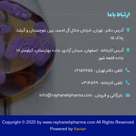
ارتباط با ما
آدرس دفتر : تهران، خیابان جلال آل احمد، بین بلوچستان و گیشا،
پلاک ۱۵
آدرس کارخانه : اصفهان، میدان آزادی، جاده بهارستان، کیلومتر ۱۸
جاده قلعه شور
تلفن دفتر تهران : ۰۲۱۵۷۶۵۵
تلفن کارخانه : ۰۳۱۴۵۹۹
بازرگانی و فروش : info@rayhanehpharma.com
Copyright © 2025 by www.rayhanehpharma.com All Rights Reserved
Ravian
Powered by