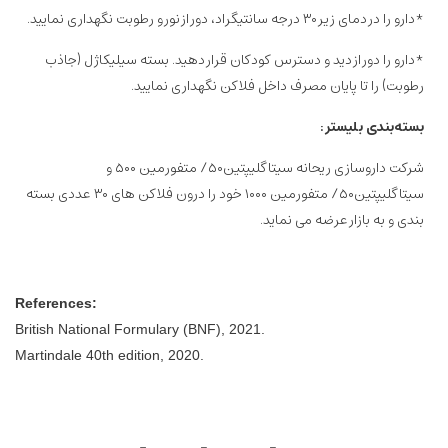
*دارو را در دمای زیر۳۰ درجه سانتیگراد، دور از نور و رطوبت نگهداری نمایید.
*دارو را دور از دید و دسترس کودکان قرار دهید. بسته سیلیکاژل (جاذب
رطوبت) را تا پایان مصرف داخل فلاكن نگهداری نمایید.
بسته‌بندی بلیستر:
شرکت داروسازی ریحانه سیتاگلیپتین۵۰/ متفورمین ۵۰۰ و
سیتاگلیپتین۵۰/ متفورمین ۱۰۰۰ خود را درون فلاکن های ۳۰ عددی بسته
بندی و به بازار عرضه می نماید.
:References
.British National Formulary (BNF), 2021
.Martindale 40th edition, 2020